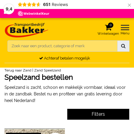
×
651
Reviews
9,4
0
Menu
Winkelwagen
Achteraf betalen mogelijk
Terug naar Zand
|
Zand
Speelzand
Speelzand bestellen
Speelzand is zacht, schoon en makkelijk vormbaar, ideaal voor
in de zandbak. Bestel nu en profiteer van gratis levering door
heel Nederland!
Filters