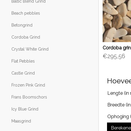
Baltic Blend Grind
Beach pebbles
Betongrind
Cordoba Grind
Cordoba grin
Crystal White Grind
€295,56
Flat Pebbles
Castle Grind
Hoevee
Frozen Pink Grind
Lengte (in 
Frans Boomschors
Breedte (in
Icy Blue Grind
Ophoging (
Maasgrind
Bereken