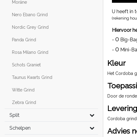
Moräne
U heeft in 
Nero Ebano Grind
(rekening hou
Nordic Grey Grind
Hiervoor he
0
-
Big-Bag
Panda Grind
0
-
Mini-Ba
Rosa Milano Grind
Kleur
Schots Graniet
Het Cordoba gri
Taunus Kwarts Grind
Toepass
Witte Grind
Door de ronde 
Zebra Grind
Leverin
Split
Cordoba grind 
Schelpen
Advies n