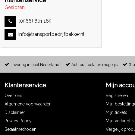
Klantenservice
Gesloten
(0566) 601 165
info@transportbedrijfbakker.nl
Levering in heel Nederland*
Achteraf betalen mogelijk
Gra
Klantenservice
Mijn acco
Over ons
Registreren
Algemene voorwaarden
Mijn bestellin
Disclaimer
Mijn tickets
Privacy Policy
Mijn verlanglijs
Betaalmethoden
Vergelijk prod