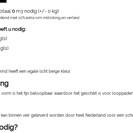
totaal
0
m3 nodig (+/-
0
kg)
dend met 10% extra ivm inklinking en verlies)
eft u nodig:
(s)
g(s)
nd heeft een egale licht beige kleur.
ing
vorm is het fijn beloopbaar waardoor het geschikt is voor looppaden 
g
kan binnen vier geleverd worden door heel Nederland voor een scher
odig?