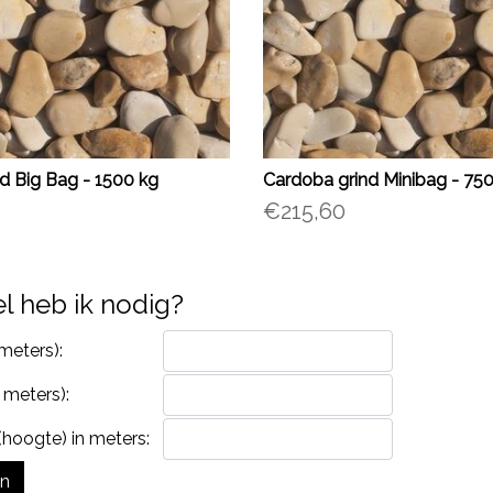
d Big Bag - 1500 kg
Cardoba grind Minibag - 75
€215,60
l heb ik nodig?
meters):
 meters):
hoogte) in meters:
en