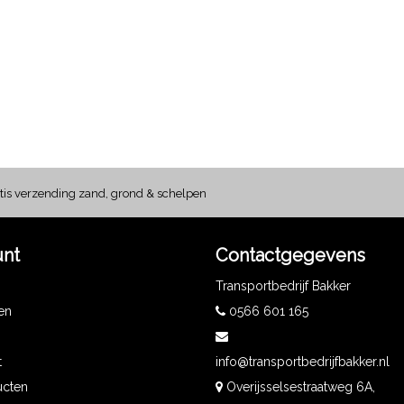
tis verzending zand, grond & schelpen
unt
Contactgegevens
Transportbedrijf Bakker
gen
0566 601 165
t
info@transportbedrijfbakker.nl
ucten
Overijsselsestraatweg 6A,