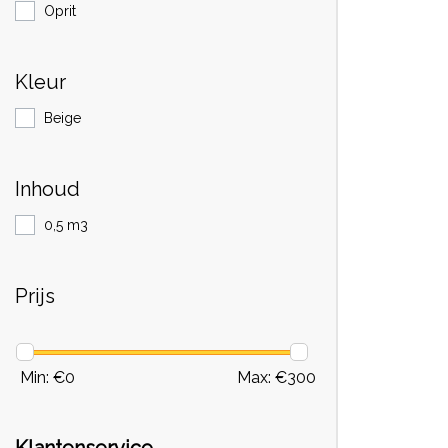
Oprit
Kleur
Beige
Inhoud
0,5 m3
Prijs
Min: €
0
Max: €
300