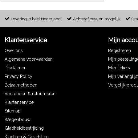
Levering in heel Nederland*
Achteraf betalen mogelijk
Gra
Klantenservice
Mijn acco
Over ons
Registreren
Algemene voorwaarden
Mijn bestellin
Disclaimer
Mijn tickets
Privacy Policy
Mijn verlanglijs
Betaalmethoden
Vergelijk prod
Verzenden & retourneren
Klantenservice
Sitemap
Wegenbouw
Gladheidbestrijding
Klachten & Geschillen