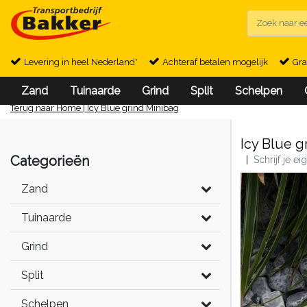
Levering in heel Nederland*
Achteraf betalen mogelijk
Gra
Zand
Tuinaarde
Grind
Split
Schelpen
Terug naar Home
|
Icy Blue grind Minibag
Icy Blue g
Categorieën
|
Schrijf je e
Zand
Tuinaarde
Grind
Split
Schelpen