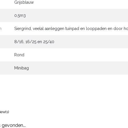
Grijsblauw
0,5m3
n
Siergrind, veelal aanleggen tuinpad en looppaden en door ho
8/16, 16/25 en 25/40
Rond
Minibag
iew(s)
 gevonden...