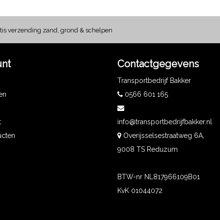
tis verzending zand, grond & schelpen
unt
Contactgegevens
Transportbedrijf Bakker
gen
0566 601 165
t
info@transportbedrijfbakker.nl
ucten
Overijsselsestraatweg 6A,
9008 TS Reduzum
BTW-nr NL817966109B01
KvK 01044072