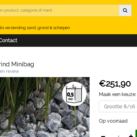
tis verzending zand, grond & schelpen
Contact
rind Minibag
igen review
€251,90
Maak een keuze
Op voorraad