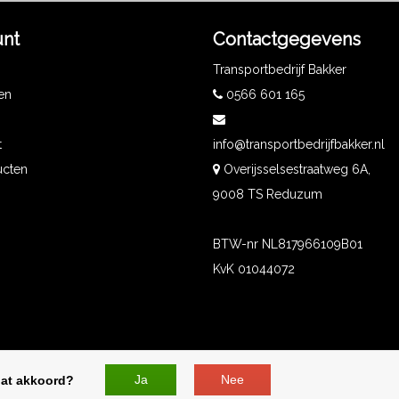
unt
Contactgegevens
Transportbedrijf Bakker
gen
0566 601 165
t
info@transportbedrijfbakker.nl
ucten
Overijsselsestraatweg 6A,
9008 TS Reduzum
BTW-nr NL817966109B01
KvK 01044072
Ja
Nee
dat akkoord?
 by
InStijl Media