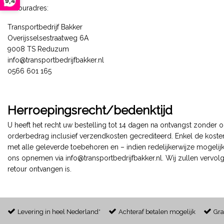
9,4
Retouradres:
Transportbedrijf Bakker
Overijsselsestraatweg 6A
9008 TS Reduzum
info@transportbedrijfbakker.nl
0566 601 165
Herroepingsrecht/bedenktijd
U heeft het recht uw bestelling tot 14 dagen na ontvangst zonder 
orderbedrag inclusief verzendkosten gecrediteerd. Enkel de kosten
met alle geleverde toebehoren en – indien redelijkerwijze mogelij
ons opnemen via
info@transportbedrijfbakker.nl
. Wij zullen vervo
retour ontvangen is.
Levering in heel Nederland*
Achteraf betalen mogelijk
Gra