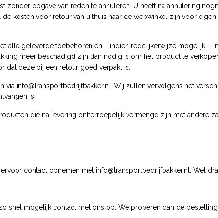
gst zonder opgave van reden te annuleren. U heeft na annulering nogm
 de kosten voor retour van u thuis naar de webwinkel zijn voor eige
et alle geleverde toebehoren en – indien redelijkerwijze mogelijk – 
kking meer beschadigd zijn dan nodig is om het product te verkope
 dat deze bij een retour goed verpakt is.
n via
info@transportbedrijfbakker.nl
. Wij zullen vervolgens het vers
ntvangen is.
producten die na levering onherroepelijk vermengd zijn met andere z
 hiervoor contact opnemen met
info@transportbedrijfbakker.nl
. Wel dr
snel mogelijk contact met ons op. We proberen dan de bestelling n