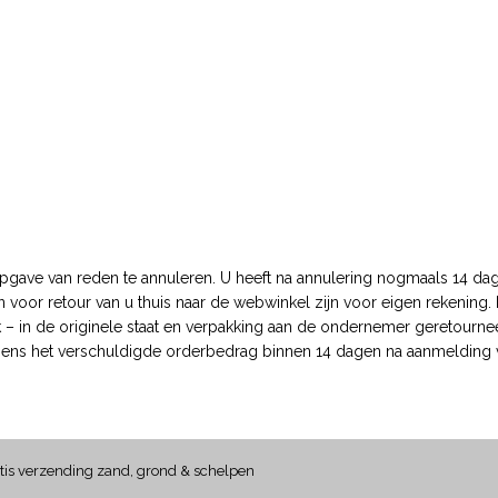
opgave van reden te annuleren. U heeft na annulering nogmaals 14 dag
 voor retour van u thuis naar de webwinkel zijn voor eigen rekening.
k – in de originele staat en verpakking aan de ondernemer geretourn
lgens het verschuldigde orderbedrag binnen 14 dagen na aanmelding 
tis verzending zand, grond & schelpen