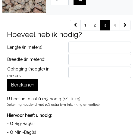
1
2
3
4
Hoeveel heb ik nodig?
Lengte (in meters):
Breedte (in meters):
Ophoging (hoogte) in
meters:
Berekenen
U heeft in totaal
0
m3 nodig (+/-
0
kg)
(rekening houdend met 10% extra ivm inklinking en verlies)
Hiervoor heeft u nodig:
0
-
Big-Bag(s)
0
-
Mini-Bag(s)