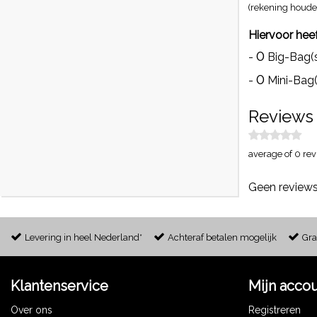
(rekening houden
Hiervoor heef
0
-
Big-Bag(
0
-
Mini-Bag(
Reviews
average of 0 rev
Geen reviews
Levering in heel Nederland*
Achteraf betalen mogelijk
Gra
Klantenservice
Mijn acco
Over ons
Registreren