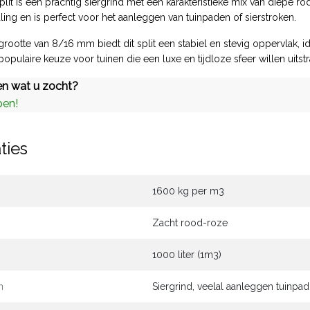
lit is een prachtig siergrind met een karakteristieke mix van diepe r
aling en is perfect voor het aanleggen van tuinpaden of sierstroken.
grootte van 8/16 mm biedt dit split een stabiel en stevig oppervlak, 
opulaire keuze voor tuinen die een luxe en tijdloze sfeer willen uitstr
n wat u zocht?
pen!
ties
1600 kg per m3
Zacht rood-roze
1000 liter (1m3)
n
Siergrind, veelal aanleggen tuinpad