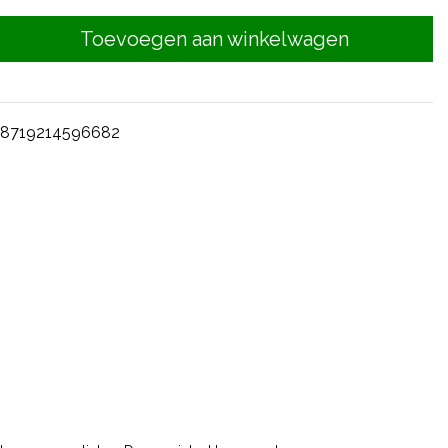
Toevoegen aan winkelwagen
8719214596682