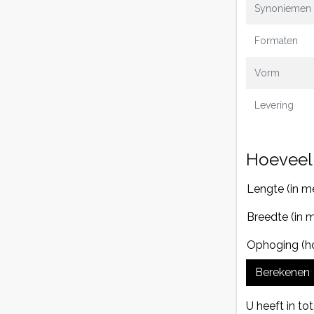
Synoniemen
Formaten
Vorm
Levering
Hoeveel 
Lengte (in me
Breedte (in m
Ophoging (ho
Berekenen
U heeft in to