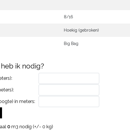
8/16
Hoekig (gebroken)
Big Bag
heb ik nodig?
ters):
eters):
ogte) in meters:
taal
0
m3 nodig (+/-
0
kg)