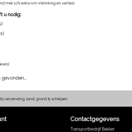
d met 10% extra ivm inklinking en verlies)
t u nodig:
s)
s)
iew(s)
 gevonden...
tis verzending zand, grond & schelpen
unt
Contactgegevens
Transportbedrijf Bakker