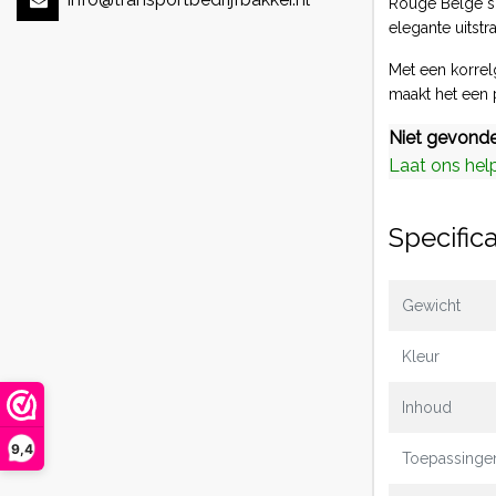
Rouge Belge sp
elegante uitstr
Met een korrel
maakt het een p
Niet gevonde
Laat ons hel
Specifica
Gewicht
Kleur
Inhoud
9,4
Toepassinge