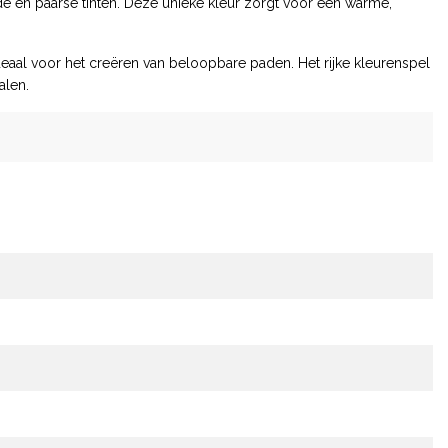
ode en paarse tinten. Deze unieke kleur zorgt voor een warme,
ideaal voor het creëren van beloopbare paden. Het rijke kleurenspel
alen.