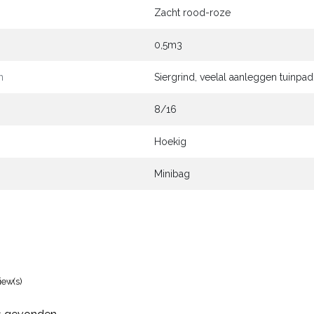
Zacht rood-roze
0,5m3
n
Siergrind, veelal aanleggen tuinpad
8/16
Hoekig
Minibag
iew(s)