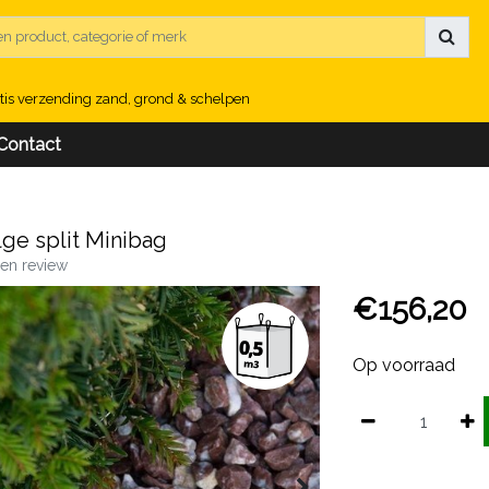
tis verzending zand, grond & schelpen
Contact
ge split Minibag
igen review
€156,20
Op voorraad