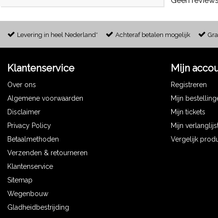
Geen reviews
Levering in heel Nederland*
Achteraf betalen mogelijk
Gra
Klantenservice
Mijn acco
Over ons
Registreren
Algemene voorwaarden
Mijn bestellin
Disclaimer
Mijn tickets
Privacy Policy
Mijn verlanglijs
Betaalmethoden
Vergelijk prod
Verzenden & retourneren
Klantenservice
Sitemap
Wegenbouw
Gladheidbestrijding