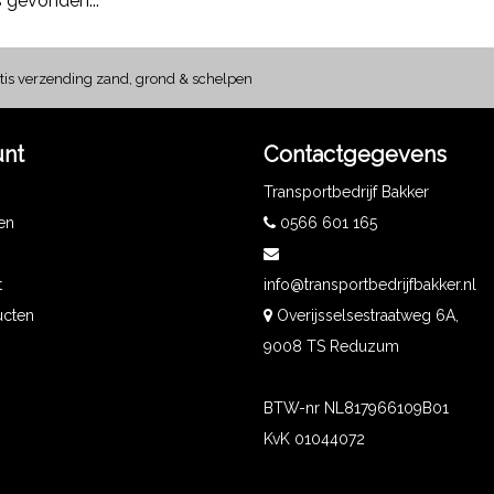
 gevonden...
tis verzending zand, grond & schelpen
unt
Contactgegevens
Transportbedrijf Bakker
gen
0566 601 165
t
info@transportbedrijfbakker.nl
ucten
Overijsselsestraatweg 6A,
9008 TS Reduzum
BTW-nr NL817966109B01
KvK 01044072