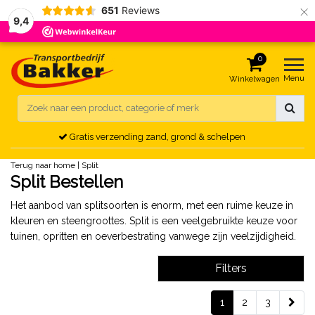
×
651
Reviews
9,4
0
Menu
Winkelwagen
Gratis verzending zand, grond & schelpen
Terug naar home
|
Split
Split Bestellen
Het aanbod van splitsoorten is enorm, met een ruime keuze in
kleuren en steengroottes. Split is een veelgebruikte keuze voor
tuinen, opritten en oeverbestrating vanwege zijn veelzijdigheid.
Filters
1
2
3