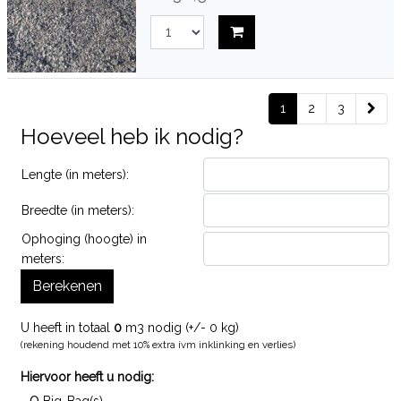
1
2
3
Hoeveel heb ik nodig?
Lengte (in meters):
Breedte (in meters):
Ophoging (hoogte) in
meters:
Berekenen
U heeft in totaal
0
m3 nodig (+/-
0
kg)
(rekening houdend met 10% extra ivm inklinking en verlies)
Hiervoor heeft u nodig:
0
-
Big-Bag(s)