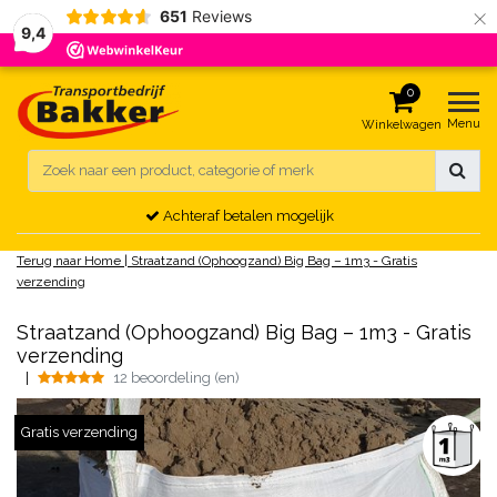
×
651
Reviews
9,4
0
Menu
Winkelwagen
Gratis verzending zand, grond & schelpen
Terug naar Home
|
Straatzand (Ophoogzand) Big Bag – 1m3 - Gratis
verzending
Straatzand (Ophoogzand) Big Bag – 1m3 - Gratis
verzending
|
12 beoordeling (en)
Gratis verzending