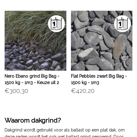
Nero Ebano grind Big Bag -
Flat Pebbles zwart Big Bag -
1500 kg - 1m3 - Keuze uit 2
1500 kg - 1m3
formaten
€300,30
€420,20
Waarom dakgrind?
Dakgrind wordt gebruikt voor als ballast op een plat dak, om
deze reden wordt het ook wel ballast grind genoemd. Door