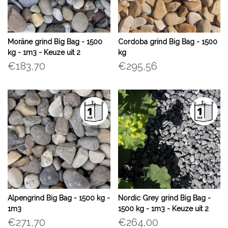
Moräne grind Big Bag - 1500
Cordoba grind Big Bag - 1500
kg - 1m3 - Keuze uit 2
kg
formaten
€183,70
€295,56
Alpengrind Big Bag - 1500 kg -
Nordic Grey grind Big Bag -
1m3
1500 kg - 1m3 - Keuze uit 2
formaten
€271,70
€264,00