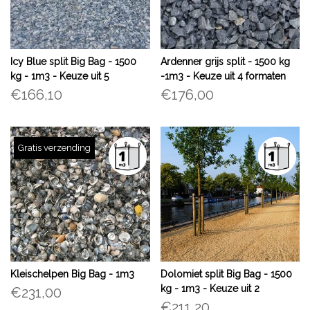
Icy Blue split Big Bag - 1500
Ardenner grijs split - 1500 kg
kg - 1m3 - Keuze uit 5
-1m3 - Keuze uit 4 formaten
formaten
€166,10
€176,00
Gratis verzending
Kleischelpen Big Bag - 1m3
Dolomiet split Big Bag - 1500
kg - 1m3 - Keuze uit 2
€231,00
formaten
€211,20