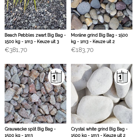
Beach Pebbles zwart Big Bag -
Moräne grind Big Bag - 1500
1500 kg - 1m3 - Keuze uit 3
kg - 1m3 - Keuze uit 2
formaten
formaten
€381,70
€183,70
Grauwacke split Big Bag -
Crystal white grind Big Bag -
1500 kg - 1m3
1500 kg - 1m3 - Keuze uit 2