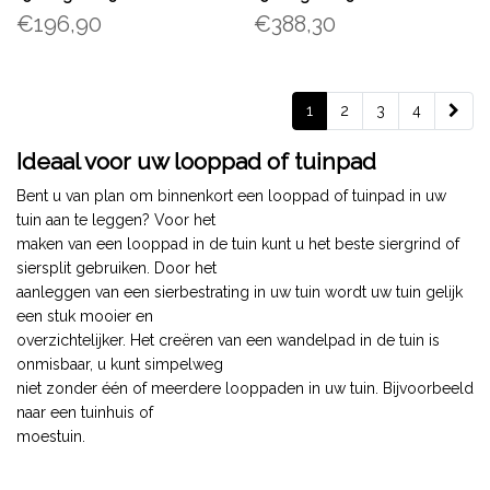
formaten
€196,90
€388,30
1
2
3
4
Ideaal voor uw looppad of tuinpad
Bent u van plan om binnenkort een looppad of tuinpad in uw
tuin aan te leggen? Voor het
maken van een looppad in de tuin kunt u het beste siergrind of
siersplit gebruiken. Door het
aanleggen van een sierbestrating in uw tuin wordt uw tuin gelijk
een stuk mooier en
overzichtelijker. Het creëren van een wandelpad in de tuin is
onmisbaar, u kunt simpelweg
niet zonder één of meerdere looppaden in uw tuin. Bijvoorbeeld
naar een tuinhuis of
moestuin.