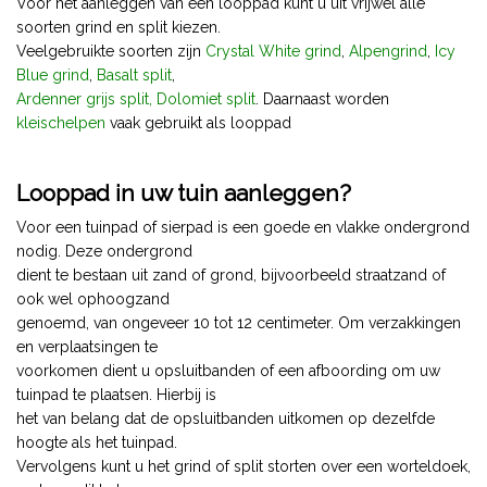
Voor het aanleggen van een looppad kunt u uit vrijwel alle
soorten grind en split kiezen.
Veelgebruikte soorten zijn
Crystal White grind
,
Alpengrind
,
Icy
Blue grind
,
Basalt split
,
Ardenner grijs split,
Dolomiet split
. Daarnaast worden
kleischelpen
vaak gebruikt als looppad
Looppad in uw tuin aanleggen?
Voor een tuinpad of sierpad is een goede en vlakke ondergrond
nodig. Deze ondergrond
dient te bestaan uit zand of grond, bijvoorbeeld straatzand of
ook wel ophoogzand
genoemd, van ongeveer 10 tot 12 centimeter. Om verzakkingen
en verplaatsingen te
voorkomen dient u opsluitbanden of een afboording om uw
tuinpad te plaatsen. Hierbij is
het van belang dat de opsluitbanden uitkomen op dezelfde
hoogte als het tuinpad.
Vervolgens kunt u het grind of split storten over een worteldoek,