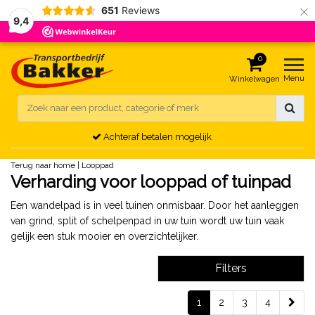
×
651
Reviews
9,4
0
Menu
Winkelwagen
Achteraf betalen mogelijk
Terug naar home
|
Looppad
Verharding voor looppad of tuinpad
Een wandelpad is in veel tuinen onmisbaar. Door het aanleggen
van grind, split of schelpenpad in uw tuin wordt uw tuin vaak
gelijk een stuk mooier en overzichtelijker.
Filters
1
2
3
4