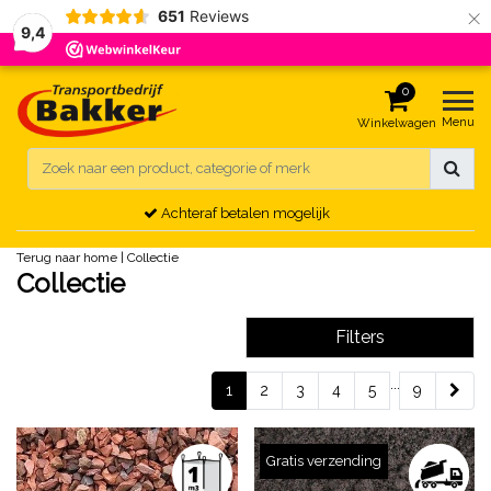
×
651
Reviews
9,4
0
Menu
Winkelwagen
Achteraf betalen mogelijk
Terug naar home
|
Collectie
Collectie
Filters
...
1
2
3
4
5
9
Gratis verzending