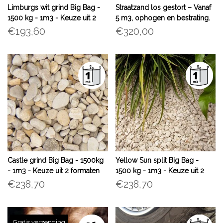
Limburgs wit grind Big Bag -
Straatzand los gestort – Vanaf
1500 kg - 1m3 - Keuze uit 2
5 m3, ophogen en bestrating.
formaten
Gratis verzending
€193,60
€320,00
Castle grind Big Bag - 1500kg
Yellow Sun split Big Bag -
- 1m3 - Keuze uit 2 formaten
1500 kg - 1m3 - Keuze uit 2
formaten
€238,70
€238,70
Gratis verzending