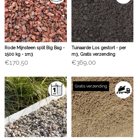
Rode Mijnsteen split Big Bag -
Tuinaarde Los gestort - per
1500 kg - 1m3
m3, Gratis verzending
€170,50
€369,00
Gratis verzending