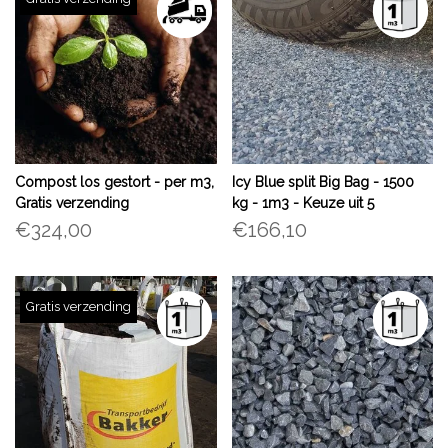
Compost los gestort - per m3,
Icy Blue split Big Bag - 1500
Gratis verzending
kg - 1m3 - Keuze uit 5
formaten
€324,00
€166,10
Gratis verzending