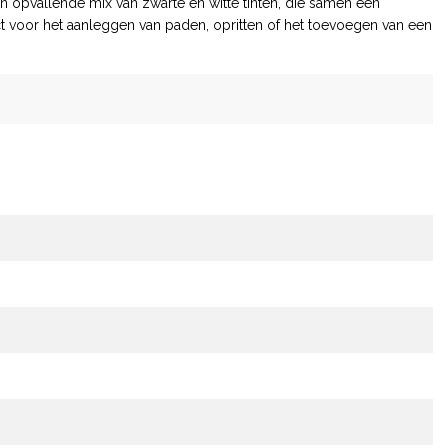
een opvallende mix van zwarte en witte tinten, die samen een
ct voor het aanleggen van paden, opritten of het toevoegen van een