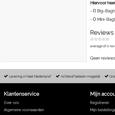
Hiervoor heef
0
-
Big-Bag(
0
-
Mini-Bag(
Reviews
average of 0 rev
Geen reviews
Levering in heel Nederland*
Achteraf betalen mogelijk
Gra
Klantenservice
Mijn acco
Over ons
Registreren
Algemene voorwaarden
Mijn bestellin