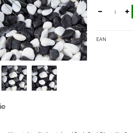
EAN
ie